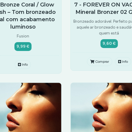
 Bronze Coral / Glow
7 - FOREVER ON VAC
ish – Tom bronzeado
Mineral Bronzer 02 
ral com acabamento
Bronzeado adorável. Perfeito p
luminoso
aquele ar bronzeado e saudáv
quem está
Fusion
9,60 €
9,99 €
Comprar
Info
Info