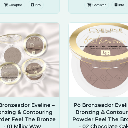
Comprar
Info
Comprar
Info
Bronzeador Eveline –
Pó Bronzeador Eveli
onzing & Contouring
Bronzing & Contour
der Feel The Bronze
Powder Feel The Br
- 01 Milky Way
- 02 Chocolate Ca