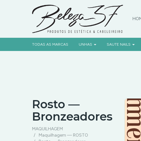
HO
PR
TODAS AS MARCAS
UNHAS
SAUTE NAILS
Rosto —
Bronzeadores
Rosto
MAQUILHAGEM
Maquilhagem — ROSTO