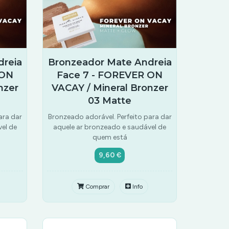
dreia
Bronzeador Mate Andreia
 ON
Face 7 - FOREVER ON
nzer
VACAY / Mineral Bronzer
03 Matte
ara dar
Bronzeado adorável. Perfeito para dar
el de
aquele ar bronzeado e saudável de
quem está
9,60 €
Comprar
Info