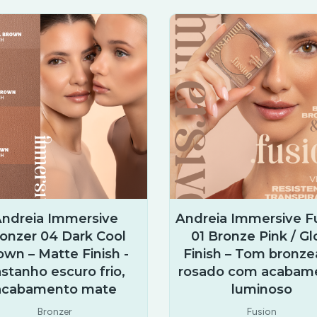
ndreia Immersive
Andreia Immersive F
onzer 04 Dark Cool
01 Bronze Pink / G
own – Matte Finish -
Finish – Tom bronz
stanho escuro frio,
rosado com acabam
acabamento mate
luminoso
Bronzer
Fusion