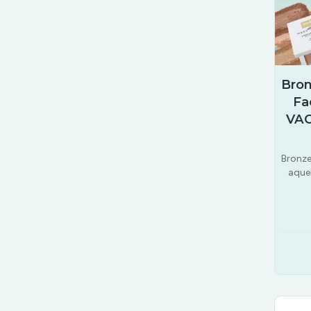
Bron
Fa
VAC
Bronze
aque