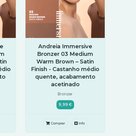
ve
Andreia Immersive
um
Bronzer 03 Medium
tin
Warm Brown – Satin
édio
Finish - Castanho médio
to
quente, acabamento
acetinado
Bronzer
9,99 €
Comprar
Info