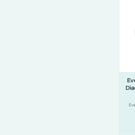
Ev
Dia
Ev