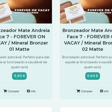
zeador Mate Andreia
Bronzeador Mate An
ce 7 - FOREVER ON
Face 7 - FOREVER
AY / Mineral Bronzer
VACAY / Mineral Bro
01 Matte
02 Matte
ado adorável. Perfeito para dar
Bronzeado adorável. Perfeito p
le ar bronzeado e saudável de
aquele ar bronzeado e saudáv
quem está
quem está
9,60 €
9,60 €
Comprar
Info
Comprar
Info