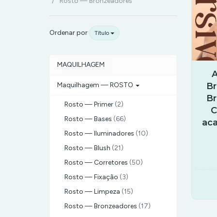
—
Rosto — Bronzeadores
Bronzeadores
Ordenar por
Título
MAQUILHAGEM
A
Br
Maquilhagem — ROSTO
Br
Rosto — Primer
(2)
C
Rosto — Bases
(66)
ac
Rosto — Iluminadores
(10)
Rosto — Blush
(21)
Rosto — Corretores
(50)
Rosto — Fixação
(3)
Rosto — Limpeza
(15)
Rosto — Bronzeadores
(17)