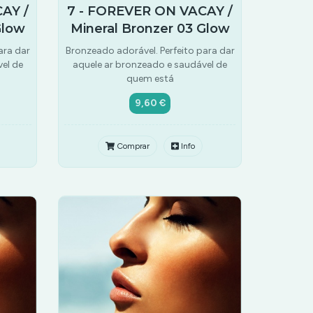
AY /
7 - FOREVER ON VACAY /
Glow
Mineral Bronzer 03 Glow
ara dar
Bronzeado adorável. Perfeito para dar
el de
aquele ar bronzeado e saudável de
quem está
9,60 €
Comprar
Info