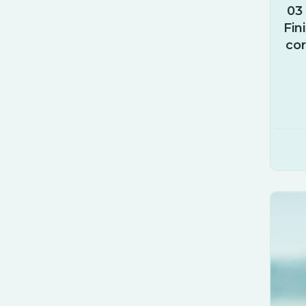
03
Fin
co