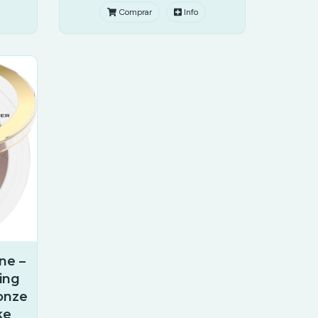
Comprar
Info
ne –
ing
onze
ke