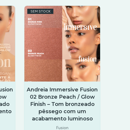
SEM STOCK
usion
Andreia Immersive Fusion
low
02 Bronze Peach / Glow
eado
Finish – Tom bronzeado
ento
pêssego com um
acabamento luminoso
Fusion