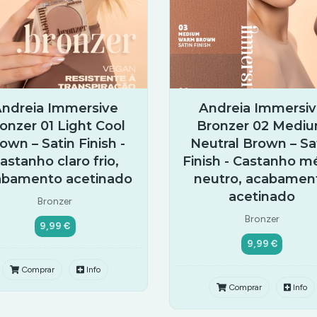
ndreia Immersive
Andreia Immersi
onzer 01 Light Cool
Bronzer 02 Medi
own – Satin Finish -
Neutral Brown – Sa
astanho claro frio,
Finish - Castanho m
abamento acetinado
neutro, acabamen
acetinado
Bronzer
Bronzer
9,99 €
9,99 €
Comprar
Info
Comprar
Info