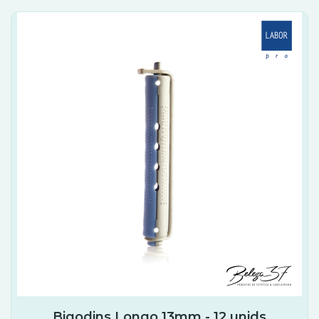
Bigodins Longo 13mm - 12 unids