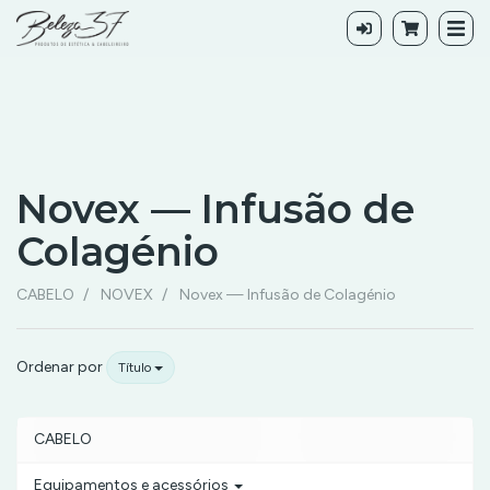
Novex — Infusão de
Colagénio
Novex
CABELO
NOVEX
Novex — Infusão de Colagénio
—
Infusão
Ordenar por
Título
de
Colagénio
CABELO
Equipamentos e acessórios