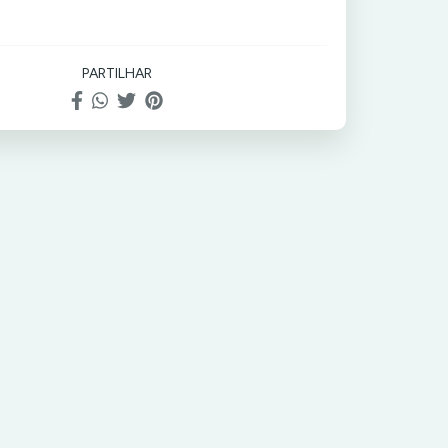
, limpa, desidrata a unha
AR:
Aplique uma fina camada do produto na unha
PARTILHAR
lida e limpa com uma escova levemente drenada.
ecar.