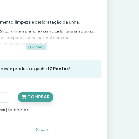
ento, limpeza e desidratação da unha.
 Silcare é um primário sem ácido, que em apenas
os prepara a unha natural para mais
 de manicura/pedicura.
LER MAIS
e desengordura e limpa a unha natural.
ste cosmético é uma desidratação ideal - uma
a de água - em outras palavras, desidrata a placa
 este produto e ganhe
17
Pontos
!
recomendado para obter uma adesão máxima do
um verniz gel, dipping ou acrílico.
COMPRAR
TICAS:
ock |
SKU:
B2910
limpeza
lulas da placa ungueal delaminadas
Silcare
 pH da unha
iciente