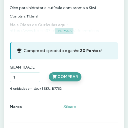
Óleo para hidratar a cutícula com aroma a Kiwi.
Contém: 11,5ml
Mais Óleos de Cutículas aqui:
https://www.beleza37.pt/category/silcare-oleos
LER MAIS
Compre este produto e ganhe
20
Pontos
!
QUANTIDADE
COMPRAR
4
unidades em stock |
SKU:
B7762
Marca
Silcare
C
a
r