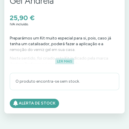
Gel Andreia
25,90 €
IVA incluído.
Preparámos um Kit muito especial para si, pois, caso já
tenha um catalisador, poderá fazer a aplicação e a
remoção do verniz gel em sua casa.
Neste sentido, foi criado este Kit indicado pela marca
LER MAIS
Andreia Professional com essa função.
O Kit inclui:
1 x Ultrabond Primer (B1264)
O produto encontra-se sem stock.
1 x Base / Top Coat 2 em 1 (B1265)
1 x Gel Polish 205 (vermelho) (B1267P.205) ou Cor à
ALERTA DE STOCK
Escolha da linha branca (se pretender alterar a cor,
indique nas observações da sua encomenda)
1 x Removedor 250ml (B3502P.002)
1 x Prep + Clean 250ml (B3503P.002)