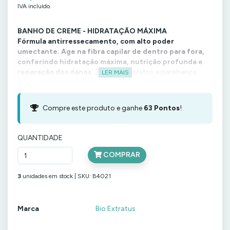
IVA incluído.
BANHO DE CREME - HIDRATAÇÃO MÁXIMA
Fórmula antirressecamento, com alto poder
umectante. Age na fibra capilar de dentro para fora,
conferindo hidratação máxima, nutrição profunda e
reparação dos danos.
Zero% petrolatos e parabenos.
LER MAIS
Liberado para Low Poo.
Após lavar os cabelos com shampoo, aplique o Banho de
Creme Umectante, massageando mecha a mecha. Para
Compre este produto e ganhe
63
Pontos
!
intensificar o tratamento, use touca de hidratação. Deixe
agir por 2 minutos. Enxágue. Use também os outros
QUANTIDADE
produtos da linha Umectante.
COMPRAR
Ver toda a Gama
3
unidades em stock |
SKU:
B4021
aqui:
https://www.beleza37.pt/category/umectante
Marca
Bio Extratus
C